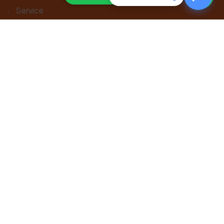
Service
Contact
GAAAN
Webtools
Volg ons op social media
Aansluitgegevens:
AFM: 12005705
KiFiD: 300.002978
KvK: 20067324