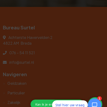
Bureau Surtel
Achterste Havervelden 2
4822 AM
Breda
076 - 54 11 521
info@surtel.nl
Navigeren
Geldzaken
Particulier
Zakelijk
Stel hier uw vraag