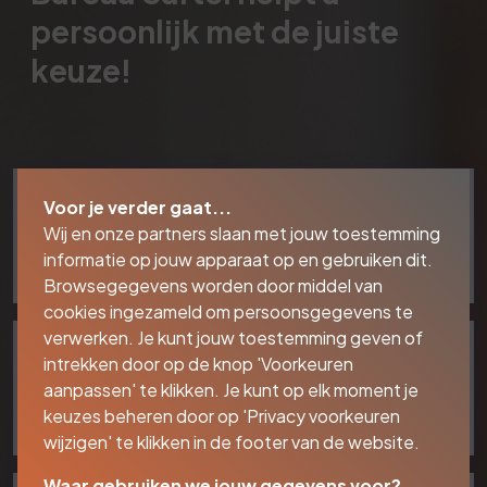
persoonlijk met de juiste
keuze!
Voor je verder gaat...
Hypotheken
Wij en onze partners slaan met jouw toestemming
Ga hier verder!
informatie op jouw apparaat op en gebruiken dit.
Browsegegevens worden door middel van
cookies ingezameld om persoonsgegevens te
verwerken. Je kunt jouw toestemming geven of
intrekken door op de knop 'Voorkeuren
Lenen & Sparen
aanpassen' te klikken. Je kunt op elk moment je
Ga hier verder!
keuzes beheren door op 'Privacy voorkeuren
wijzigen' te klikken in de footer van de website.
Waar gebruiken we jouw gegevens voor?