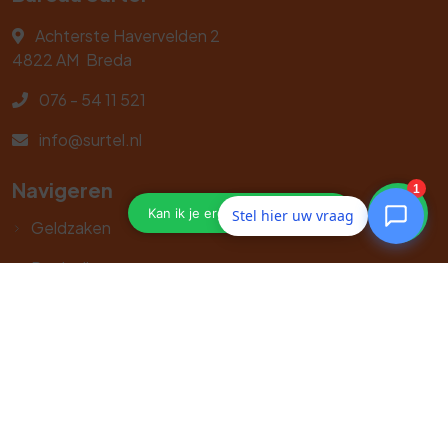
Achterste Havervelden 2
4822 AM
Breda
076 - 54 11 521
info@surtel.nl
Navigeren
Stel hier uw vraag
Geldzaken
Particulier
Zakelijk
Service
Contact
GAAAN