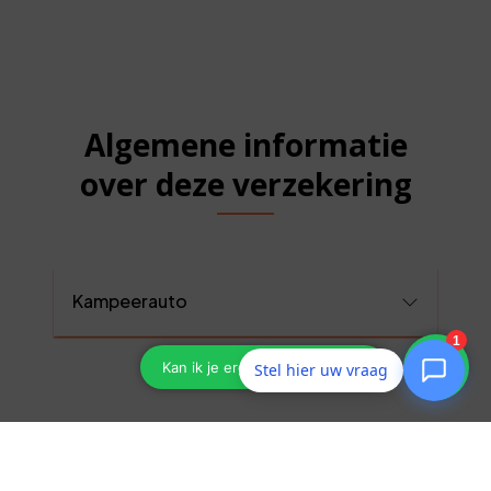
Algemene informatie
over deze verzekering
Kampeerauto
Stel hier uw vraag