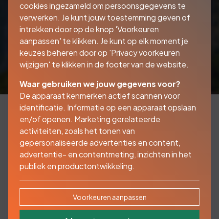
cookies ingezameld om persoonsgegevens te
verwerken. Je kunt jouw toestemming geven of
intrekken door op de knop 'Voorkeuren
aanpassen' te klikken. Je kunt op elk moment je
keuzes beheren door op 'Privacy voorkeuren
wijzigen' te klikken in de footer van de website.
Waar gebruiken we jouw gegevens voor?
De apparaat kenmerken actief scannen voor
identificatie. Informatie op een apparaat opslaan
en/of openen. Marketing gerelateerde
activiteiten, zoals het tonen van
Een goede
gepersonaliseerde advertenties en content,
kampeerautoverzekering
advertentie- en contentmeting, inzichten in het
publiek en productontwikkeling.
vinden is voor ons geen
probleem!
Voorkeuren aanpassen