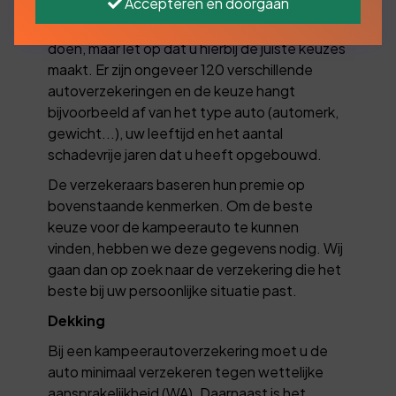
Accepteren en doorgaan
Als u een kampeerauto koopt, bent u verplicht
een WA-verzekering af te sluiten. Dit is snel te
doen, maar let op dat u hierbij de juiste keuzes
maakt. Er zijn ongeveer 120 verschillende
autoverzekeringen en de keuze hangt
bijvoorbeeld af van het type auto (automerk,
gewicht...), uw leeftijd en het aantal
schadevrije jaren dat u heeft opgebouwd.
De verzekeraars baseren hun premie op
bovenstaande kenmerken. Om de beste
keuze voor de kampeerauto te kunnen
vinden, hebben we deze gegevens nodig. Wij
gaan dan op zoek naar de verzekering die het
beste bij uw persoonlijke situatie past.
Dekking
Bij een kampeerautoverzekering moet u de
auto minimaal verzekeren tegen wettelijke
aansprakelijkheid (WA). Daarnaast is het