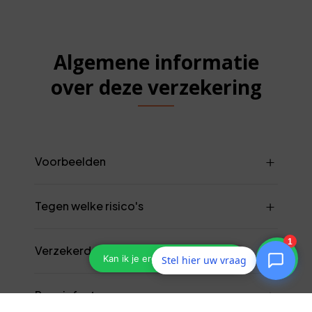
Algemene informatie
over deze verzekering
Voorbeelden
Tegen welke risico's
Verzekerde som
Stel hier uw vraag
Premiefactoren