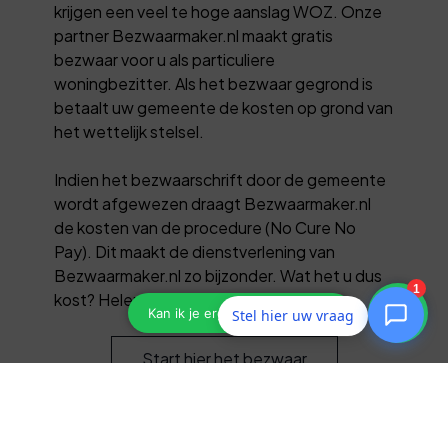
krijgen een veel te hoge aanslag WOZ. Onze
partner Bezwaarmaker.nl maakt gratis
bezwaar voor u als particuliere
woningbezitter. Als het bezwaar gegrond is
betaalt uw gemeente de kosten op grond van
het wettelijk stelsel.
Indien het bezwaarschrift door de gemeente
wordt afgewezen draagt Bezwaarmaker.nl
de kosten van de procedure (No Cure No
Pay). Dit maakt de dienstverlening van
Bezwaarmaker.nl zo bijzonder. Wat het u dus
kost? Helemaal niets!
Stel hier uw vraag
Start hier het bezwaar