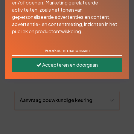
en/of openen. Marketing gerelateerde
activiteiten, zoals het tonen van
Bouwkundige keuring
gepersonaliseerde advertenties en content,
aanvragen
advertentie- en contentmeting, inzichten in het
publiek en productontwikkeling.
Bij de aankoop van uw woning is het altijd
Voorkeuren aanpassen
verstandig om een bouwtechnische keuring
te laten uitvoeren. Zo koopt u geen kat in de
Accepteren en doorgaan
zak. Samen met onze partner Homekeur
kunnen wij dat snel voor u regelen!
Aanvraag bouwkundige keuring